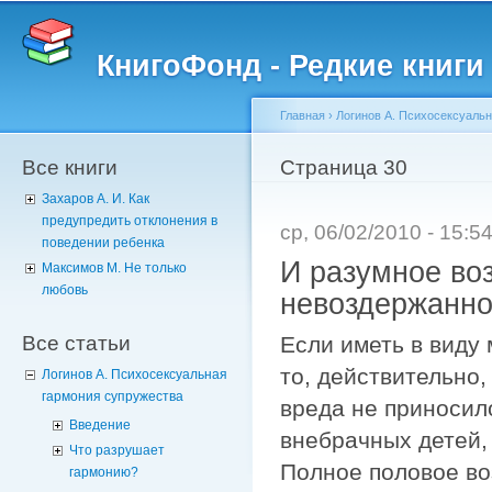
Пе
о
КнигоФонд - Редкие книги
с
Главная
›
Логинов А. Психосексуаль
Все книги
Вы здесь
Страница 30
Захаров А. И. Как
предупредить отклонения в
ср, 06/02/2010 - 15:
поведении ребенка
И разумное во
Максимов М. Не только
любовь
невоздержанно
Все статьи
Если иметь в виду
то, действительно,
Логинов А. Психосексуальная
гармония супружества
вреда не приносил
Введение
внебрачных детей, 
Что разрушает
Полное половое во
гармонию?