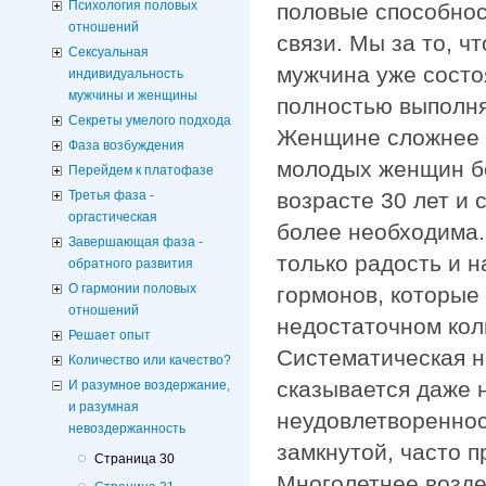
Психология половых
половые способнос
отношений
связи. Мы за то, 
Сексуальная
мужчина уже состо
индивидуальность
мужчины и женщины
полностью выполня
Секреты умелого подхода
Женщине сложнее н
Фаза возбуждения
молодых женщин б
Перейдем к платофазе
Третья фаза -
возрасте 30 лет и 
оргастическая
более необходима.
Завершающая фаза -
только радость и 
обратного развития
О гармонии половых
гормонов, которые
отношений
недостаточном кол
Решает опыт
Систематическая н
Количество или качество?
сказывается даже 
И разумное воздержание,
и разумная
неудовлетвореннос
невоздержанность
замкнутой, часто 
Страница 30
Многолетнее возде