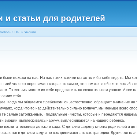
Перейти к
основному
и и статьи для родителей
содержанию
 любовь
›
Наши эмоции
и были похожи на нас. На нас таких, какими мы хотели бы себя видеть. Мы х
ленький человек перенимает как раз то самое, что нам же в себе хотелось бы
ем. То есть мы можем их себе представить на сознательном уровне. А все пло
 самих себя.
е. Когда мы общаемся с ребенком, он, естественно, обращает внимание на 
случаях, когда что-то нас действительно сильно волнует, мы меньше всего сп
я те самые затолканные, «подвальные» черты, которые и передаются нашему
 эти эмоции, выплескиваясь наружу, выплескиваются на нашего ребенка.
 воспитательницы детского сада. С детским садом у многих родителей и де
остаются в детском саду и не воспринимают это как трагедию. Другие же плач