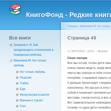
КнигоФонд - Редкие книг
Главная
›
Максимов М. Не только
Все книги
Вы здесь
Страница 49
Захаров А. И. Как
предупредить отклонения в
чт, 05/27/2010 - 16:41 —
librarian
поведении ребенка
Наши эмоции
Максимов М. Не только
Все мы хотим, чтобы дети наш
любовь
очень горько видеть, когда ма
Не только любовь
черты мы хорошо в себе осозна
Подъем
поглубже, стараемся скрыть от
А дальше происходит следующе
Учёба
наполнены. Но как раз в этих 
Еда
собой и начинают проявлятьс
Физкультура в школе
жестами, тоном голоса, и все
Ванная и туалет
Вот замечательное наблюдение
Сон
почему-то одни дети спокойно 