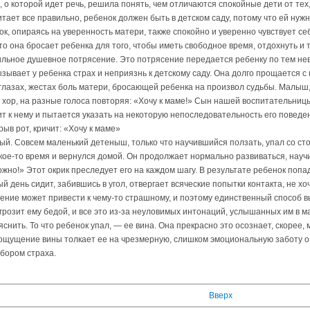
, о которой идет речь, решила понять, чем отличаются спокойные дети от те
тает все правильно, ребенок должен быть в детском саду, потому что ей нужно
нок, опираясь на уверенность матери, также спокойно и уверенно чувствует се
 что она бросает ребенка для того, чтобы иметь свободное время, отдохнуть и
льное душевное потрясение. Это потрясение передается ребенку по тем нев
ывает у ребенка страх и неприязнь к детскому саду. Она долго прощается с н
, глазах, жестах боль матери, бросающей ребенка на произвол судьбы. Малыш
 хор, на разные голоса повторяя: «Хочу к маме!» Сын нашей воспитательницы
т к нему и пытается указать на некоторую непоследовательность его поведе
рыв рот, кричит: «Хочу к маме»
ый. Совсем маленький детеныш, только что научившийся ползать, упал со стол
акое-то время и вернулся домой. Он продолжает нормально развиваться, нау
жно!» Этот окрик преследует его на каждом шагу. В результате ребенок попа
 день сидит, забившись в угол, отвергает всяческие попытки контакта, не х
ижение может привести к чему-то страшному, и поэтому единственный способ в
 грозит ему бедой, и все это из-за неуловимых интонаций, услышанных им в м
нить. То что ребенок упал, — ее вина. Она прекрасно это осознает, скорее, 
 ощущение вины толкает ее на чрезмерную, слишком эмоциональную заботу о 
бором страха.
Вверх