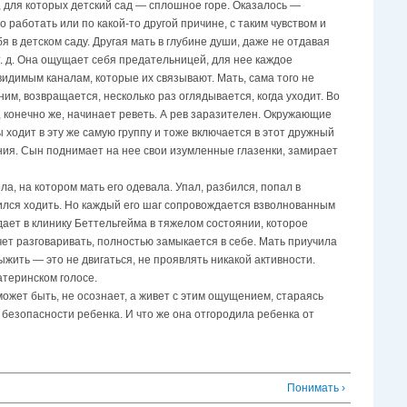
х, для которых детский сад — сплошное горе. Оказалось —
 работать или по какой-то другой причине, с таким чувством и
бя в детском саду. Другая мать в глубине души, даже не отдавая
 т. д. Она ощущает себя предательницей, для нее каждое
идимым каналам, которые их связывают. Мать, сама того не
им, возвращается, несколько раз оглядывается, когда уходит. Во
, конечно же, начинает реветь. А рев заразителен. Окружающие
 ходит в эту же самую группу и тоже включается в этот дружный
ния. Сын поднимает на нее свои изумленные глазенки, замирает
а, на котором мать его одевала. Упал, разбился, попал в
чился ходить. Но каждый его шаг сопровождается взволнованным
дает в клинику Беттельгейма в тяжелом состоянии, которое
очет разговаривать, полностью замыкается в себе. Мать приучила
ыжить — это не двигаться, не проявлять никакой активности.
атеринском голосе.
может быть, не осознает, а живет с этим ощущением, стараясь
безопасности ребенка. И что же она отгородила ребенка от
Понимать ›