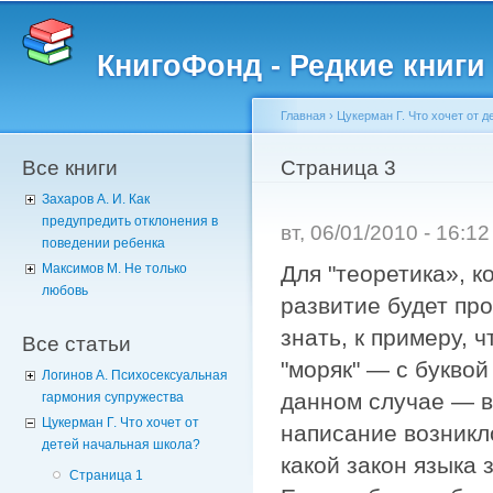
Пе
о
КнигоФонд - Редкие книги
с
Главная
›
Цукерман Г. Что хочет от 
Все книги
Вы здесь
Страница 3
Захаров А. И. Как
предупредить отклонения в
вт, 06/01/2010 - 16:1
поведении ребенка
Для "теоретика», 
Максимов М. Не только
любовь
развитие будет пр
знать, к примеру, ч
Все статьи
"моряк" — с буквой 
Логинов А. Психосексуальная
данном случае — в 
гармония супружества
Цукерман Г. Что хочет от
написание возникл
детей начальная школа?
какой закон языка 
Страница 1