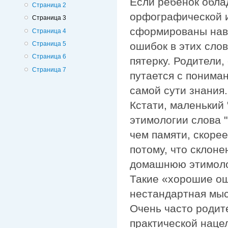
Если ребенок обла
Страница 2
орфографической и
Страница 3
сформированы навы
Страница 4
ошибок в этих слов
Страница 5
Страница 6
пятерку. Родители,
Страница 7
путается с понима
самой сути знания.
Кстати, маленький
этимологии слова 
чем памяти, скоре
потому, что склоне
домашнюю этимолог
Такие «хорошие ош
нестандартная мыс
Очень часто родите
практической наце