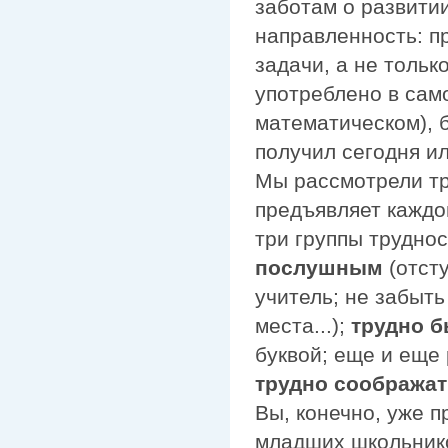
заботам о развити
направленность: п
задачи, а не тольк
употреблено в сам
математическом), б
получил сегодня ил
Мы рассмотрели тр
предъявляет каждо
три группы трудно
послушным
(отсту
учитель; не забыть
места...);
трудно 
буквой; еще и еще 
трудно соображат
Вы, конечно, уже 
младших школьнико