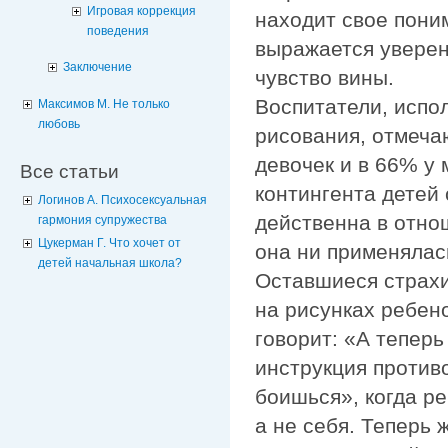
Игровая коррекция
находит свое пони
поведения
выражается уверен
Заключение
чувство вины.
Воспитатели, испо
Максимов М. Не только
любовь
рисования, отмеча
девочек и в 66% у 
Все статьи
контингента детей 
Логинов А. Психосексуальная
действенна в отно
гармония супружества
Цукерман Г. Что хочет от
она ни применялас
детей начальная школа?
Оставшиеся страхи
на рисунках ребен
говорит: «А теперь
инструкция против
боишься», когда р
а не себя. Теперь 