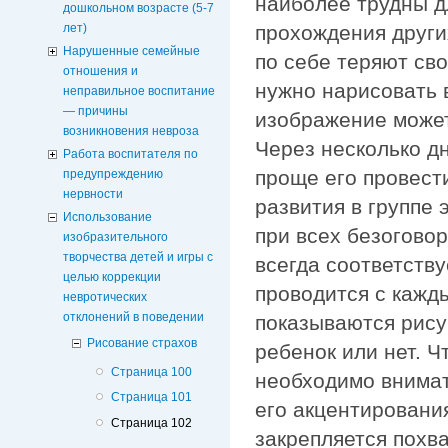
наиболее трудны д
дошкольном возрасте (5-7
прохождения други
лет)
Нарушенные семейные
по себе теряют св
отношения и
нужно нарисовать 
неправильное воспитание
— причины
изображение может
возникновения невроза
Через несколько д
Работа воспитателя по
проще его провест
предупреждению
нервности
развития в группе
Использование
при всех безоговор
изобразительного
творчества детей и игры с
всегда соответств
целью коррекции
проводится с кажд
невротических
отклонений в поведении
показываются рисун
Рисование страхов
ребенок или нет. Ч
Страница 100
необходимо внимат
Страница 101
его акцентировани
Страница 102
закрепляется похва