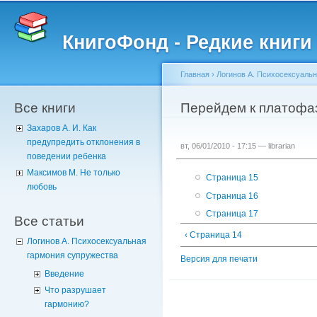
Пе
о
КнигоФонд - Редкие книги
с
Главная
›
Логинов А. Психосексуаль
Все книги
Вы здесь
Перейдем к платофа
Захаров А. И. Как
предупредить отклонения в
вт, 06/01/2010 - 17:15 —
librarian
поведении ребенка
Максимов М. Не только
Страница 15
любовь
Страница 16
Страница 17
Все статьи
‹ Страница 14
Логинов А. Психосексуальная
гармония супружества
Версия для печати
Введение
Что разрушает
гармонию?