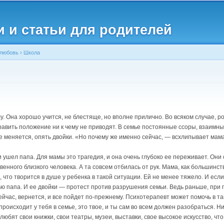
Перейти к
основному
и и статьи для родителей
содержанию
 любовь
›
Школа
у. Она хорошо учится, не блестяще, но вполне прилично. Во всяком случае, ро
равить положение ни к чему не приводят. В семье постоянные ссоры, взаимн
 меняется, опять двойки. «Но почему же именно сейчас, — всхлипывает мама, 
 ушел папа. Для мамы это трагедия, и она очень глубоко ее переживает. Они 
енного близкого человека. А та совсем отбилась от рук. Мама, как большинств
 что творится в душе у ребенка в такой ситуации. Ей не менее тяжело. И если
ью папа. И ее двойки — протест против разрушения семьи. Ведь раньше, при 
ейчас, вернется, и все пойдет по-прежнему. Психотерапевт может помочь в та
 происходит у тебя в семье, это твое, и ты сам во всем должен разобраться.
любят свои книжки, свои театры, музеи, выставки, свое высокое искусство, что