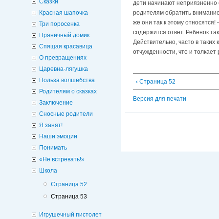
Сказки
дети начинают неприязненно 
родителям обратить внимание 
Красная шапочка
же они так к этому относятся!
Три поросенка
содержится ответ. Ребенок так
Пряничный домик
Действительно, часто в таких
Спящая красавица
отчужденности, что и толкает
О превращениях
Царевна-лягушка
Польза волшебства
‹ Страница 52
Родителям о сказках
Версия для печати
Заключение
Сносные родители
Я занят!
Наши эмоции
Понимать
«Не встревать!»
Школа
Страница 52
Страница 53
Игрушечный пистолет