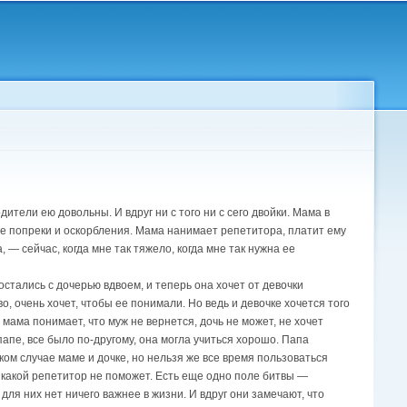
дители ею довольны. И вдруг ни с того ни с сего двойки. Мама в
ые попреки и оскорбления. Мама нанимает репетитора, платит ему
— сейчас, когда мне так тяжело, когда мне так нужна ее
остались с дочерью вдвоем, и теперь она хочет от девочки
о, очень хочет, чтобы ее понимали. Но ведь и девочке хочется того
 мама понимает, что муж не вернется, дочь не может, не хочет
папе, все было по-другому, она могла учиться хорошо. Папа
ком случае маме и дочке, но нельзя же все время пользоваться
 Никакой репетитор не поможет. Есть еще одно поле битвы —
 для них нет ничего важнее в жизни. И вдруг они замечают, что