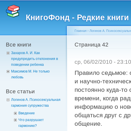
Пе
о
КнигоФонд - Редкие книги
с
Главная
›
Логинов А. Психосексуаль
Все книги
Вы здесь
Страница 42
Захаров А. И. Как
предупредить отклонения в
ср, 06/02/2010 - 23:
поведении ребенка
Правило седьмое: 
Максимов М. Не только
любовь
и научно-техническ
постоянно куда-то 
Все статьи
времени, когда ра
Логинов А. Психосексуальная
информацию о ново
гармония супружества
Введение
общаться друг с д
Что разрушает
общение.
гармонию?