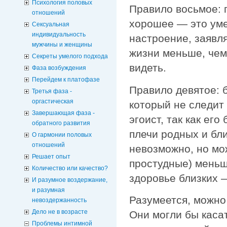
Психология половых
Правило восьмое: 
отношений
хорошее — это уме
Сексуальная
индивидуальность
настроение, заявля
мужчины и женщины
жизни меньше, чем
Секреты умелого подхода
видеть.
Фаза возбуждения
Перейдем к платофазе
Правило девятое: б
Третья фаза -
оргастическая
который не следит
Завершающая фаза -
эгоист, так как ег
обратного развития
плечи родных и бл
О гармонии половых
отношений
невозможно, но мо
Решает опыт
простудные) меньш
Количество или качество?
здоровье близких 
И разумное воздержание,
и разумная
Разумеется, можно
невоздержанность
Дело не в возрасте
Они могли бы каса
Проблемы интимной