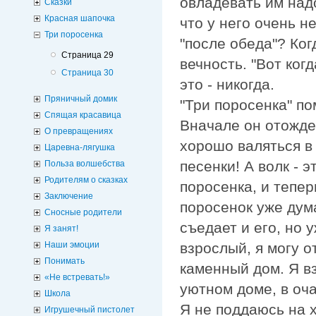
овладевать им надо
Сказки
Красная шапочка
что у него очень 
Три поросенка
"после обеда"? Ког
Страница 29
вечность. "Вот когд
Страница 30
это - никогда.
Пряничный домик
"Три поросенка" по
Спящая красавица
Вначале он отожде
О превращениях
хорошо валяться в 
Царевна-лягушка
песенки! А волк - э
Польза волшебства
Родителям о сказках
поросенка, и тепер
Заключение
поросенок уже дума
Сносные родители
съедает и его, но 
Я занят!
взрослый, я могу о
Наши эмоции
Понимать
каменный дом. Я вз
«Не встревать!»
уютном доме, в оча
Школа
Я не поддаюсь на 
Игрушечный пистолет