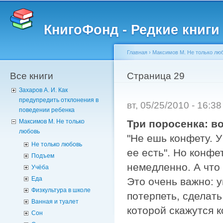
Пе
о
КнигоФонд - Редкие книги
с
Главная
›
Максимов М. Не только лю
Все книги
Вы здесь
Страница 29
Захаров А. И. Как
предупредить отклонения в
вт, 05/25/2010 - 16:3
поведении ребенка
Три поросенка: в
Максимов М. Не только
любовь
"Не ешь конфету. У
Не только любовь
ее есть". Но конфе
Подъем
немедленно. А что 
Учёба
Еда
Это очень важно: у
Физкультура в школе
потерпеть, сделат
Ванная и туалет
которой скажутся к
Сон