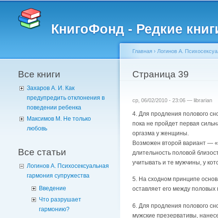
КнигоФонд - Редкие книг
Главная
›
Логинов А. Психосексу
Все книги
Вы здесь
Страница 39
Захаров А. И. Как
предупредить отклонения в
ср, 06/02/2010 - 23:06 —
librarian
поведении ребенка
4. Для продления полового с
Максимов М. Не только
пока не пройдет первая сильн
любовь
оргазма у женщины.
Возможен второй вариант — «н
Все статьи
длительность половой близос
учитывать и те мужчины, у к
Логинов А. Психосексуальная
гармония супружества
5. На сходном принципе осно
Введение
оставляет его между половых г
Что разрушает
6. Для продления полового с
гармонию?
мужские презервативы, нанесе