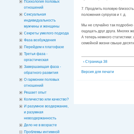
Психология половых
отношений
7. Продлить половую близость
Сексуальная
положения супругов и т. д.
индивидуальность
Мы не случайно так подробно
мужчины и женщины
ощущать друг друга. Многих ж
Секреты умелого подхода
А теперь немного статистики:
Фаза возбуждения
семейной жизни свыше десяти 
Перейдем к платофазе
Третья фаза -
оргастическая
‹ Страница 38
Завершающая фаза -
Версия для печати
обратного развития
О гармонии половых
отношений
Решает опыт
Количество или качество?
И разумное воздержание,
и разумная
невоздержанность
Дело не в возрасте
Проблемы интимной