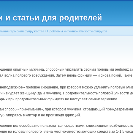
Перейти к
основному
и и статьи для родителей
содержанию
альная гармония супружества
›
Проблемы интимной близости супругов
ношения опытный мужчина, способный управлять своими половыми рефлексами
ая волна полового возбуждения. Затем вновь фрикции — и снова покой. Таки
еподвижное» половое сношение, при котором можно удлинять половую близос
ти изнуряет женщину (да и мужчину). Продолжительность половой близости д
оторых при продолжительных фрикциях не наступает семяизвержение.
ван способ «прижимания», при котором мужчина, страдающий преждевременны
уб, упираясь в клитор и не производя фрикций.
ношения целесообразно пользоваться средствами, снижающими возбудимость 
ние на головку полового члена местно-анестезирующих средств за 1-1,5 часа