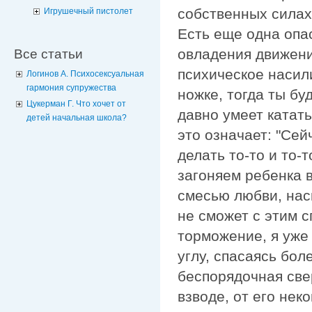
собственных силах.
Игрушечный пистолет
Есть еще одна опас
овладения движение
Все статьи
психическое насили
Логинов А. Психосексуальная
гармония супружества
ножке, тогда ты бу
Цукерман Г. Что хочет от
давно умеет катать
детей начальная школа?
это означает: "Сей
делать то-то и то-т
загоняем ребенка в
смесью любви, нас
не сможет с этим с
торможение, я уже
углу, спасаясь бол
беспорядочная све
взводе, от его нек