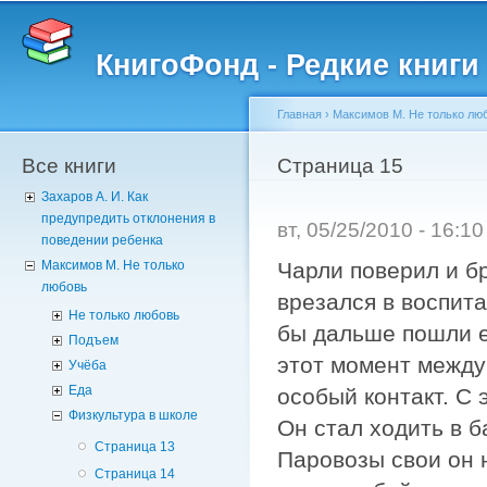
Пе
о
КнигоФонд - Редкие книги
с
Главная
›
Максимов М. Не только лю
Все книги
Вы здесь
Страница 15
Захаров А. И. Как
предупредить отклонения в
вт, 05/25/2010 - 16:1
поведении ребенка
Чарли поверил и бр
Максимов М. Не только
любовь
врезался в воспита
Не только любовь
бы дальше пошли ег
Подъем
этот момент между
Учёба
Еда
особый контакт. С 
Физкультура в школе
Он стал ходить в 
Страница 13
Паровозы свои он н
Страница 14