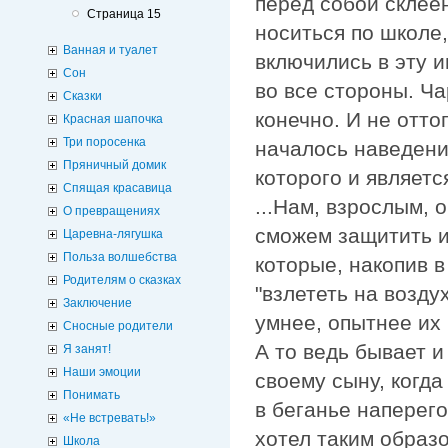
перед собой склее
Страница 15
носиться по школе,
Ванная и туалет
включились в эту и
Сон
во все стороны. Ча
Сказки
конечно. И не отто
Красная шапочка
Три поросенка
началось наведени
Пряничный домик
которого и являет
Спящая красавица
...Нам, взрослым, 
О превращениях
сможем защитить и
Царевна-лягушка
Польза волшебства
которые, накопив в
Родителям о сказках
"взлететь на возду
Заключение
умнее, опытнее их
Сносные родители
А то ведь бывает и
Я занят!
Наши эмоции
своему сыну, когда
Понимать
в беганье наперего
«Не встревать!»
хотел таким образо
Школа